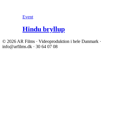
Event
Hindu bryllup
© 2026 AR Films · Videoproduktion i hele Danmark ·
info@arfilms.dk · 30 64 07 08
Facebook
Instagram
Go
to
Top