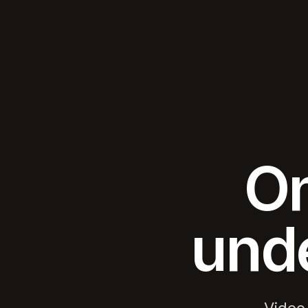
On
und