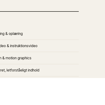
ng & oplæring
deo & instruktionsvideo
n & motion graphics
ret, letforståeligt indhold
Få et tilbud