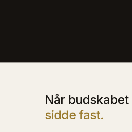
Når budskabet 
sidde fast.