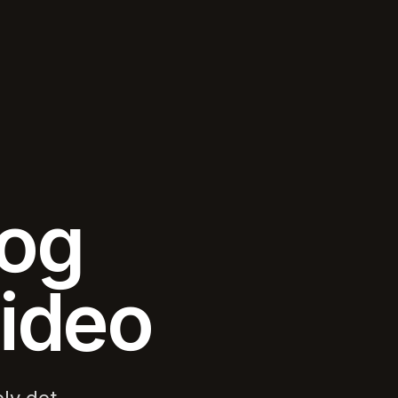
 og
ideo