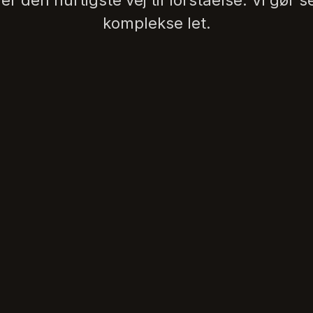
er den hurtigste vej til forståelse. Vi gør s
komplekse let.