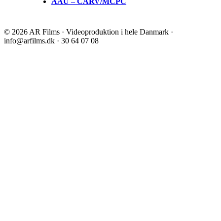
AAU – CARV/MCPC
© 2026 AR Films · Videoproduktion i hele Danmark ·
info@arfilms.dk · 30 64 07 08
Facebook
Instagram
Go
to
Top