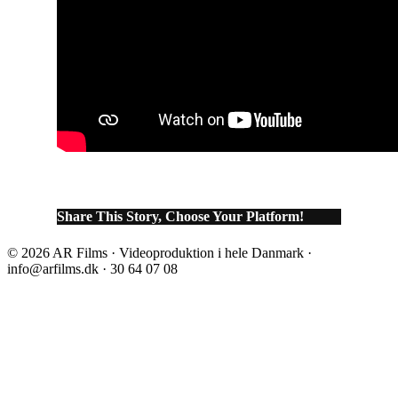
Share This Story, Choose Your Platform!
© 2026 AR Films · Videoproduktion i hele Danmark ·
info@arfilms.dk · 30 64 07 08
Facebook
Instagram
Go
to
Top